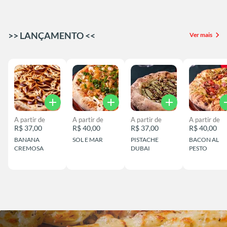
>> LANÇAMENTO <<
chevron_right
Ver mais
add
add
add
a
A partir de
A partir de
A partir de
A partir de
R$ 37,00
R$ 40,00
R$ 37,00
R$ 40,00
BANANA
SOL E MAR
PISTACHE
BACON AL
CREMOSA
DUBAI
PESTO