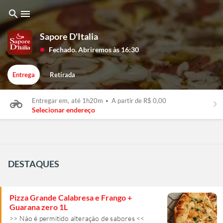
search
menu
Sapore D'Italia
Fechado. Abriremos às 16:30
lens
Entrega
Retirada
Entregar em,
até 1h20m
•
A partir de R$ 0,00
keyboard_arrow_right
Selecionar endereço
DESTAQUES
Pizza Grande Calabresa e Frango +
Guarana zero 1L
>> Não é permitido alteração de sabores <<