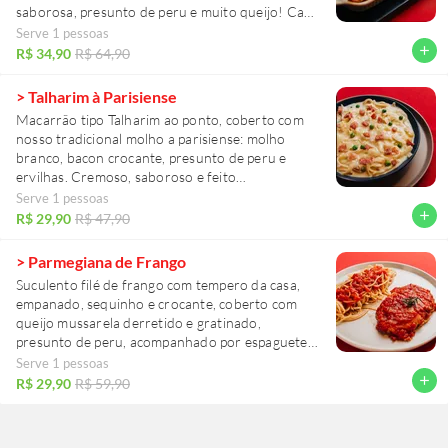
saborosa, presunto de peru e muito queijo! Cada
garfada vai te fazer ficar querendo a próxima.
Serve 1 pessoas
add
R$ 34,90
R$ 64,90
> Talharim à Parisiense
Macarrão tipo Talharim ao ponto, coberto com
nosso tradicional molho a parisiense: molho
branco, bacon crocante, presunto de peru e
ervilhas. Cremoso, saboroso e feito
especialmente para você!
Serve 1 pessoas
add
R$ 29,90
R$ 47,90
> Parmegiana de Frango
Suculento filé de frango com tempero da casa,
empanado, sequinho e crocante, coberto com
queijo mussarela derretido e gratinado,
presunto de peru, acompanhado por espaguete
ao ponto, finalizado com nosso tradicional molho
Serve 1 pessoas
de tomate artesanal.
add
R$ 29,90
R$ 59,90