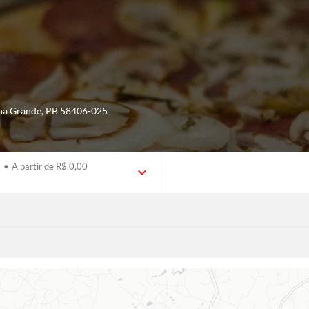
a Grande
,
PB
58406-025
•
A partir de R$ 0,00
expand_more