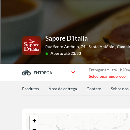
Sapore D'Italia
Rua Santo Antônio, 74 - Santo Antônio
,
Campin
Aberto
até 23:30
lens
Entregar em,
até 1h20m
expand_more
ENTREGA
Selecionar endereço
Produtos
Área de entrega
Contato
Sobre nós
+
−